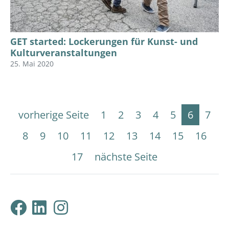
GET started: Lockerungen für Kunst- und
Kulturveranstaltungen
25. Mai 2020
vorherige Seite
1
2
3
4
5
6
7
8
9
10
11
12
13
14
15
16
17
nächste Seite
Klimabündnis Tirol auf F
Klimabündnis Tirol auf
Klimabündnis Tirol 