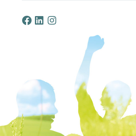
Klimabündnis Tirol au
Klimabündnis Tirol 
Klimabündnis Tir
ProjektpartnerInnen