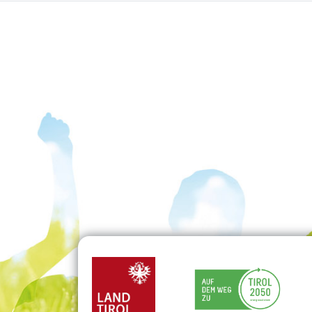
f Facebook
auf LinkedIn
ol auf Instagram