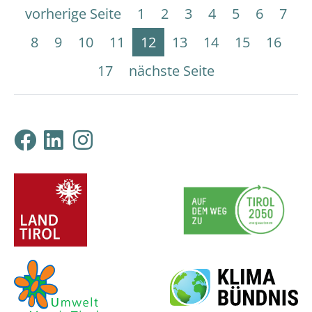
vorherige Seite
1
2
3
4
5
6
7
8
9
10
11
12
13
14
15
16
17
nächste Seite
Klimabündnis Tirol auf F
Klimabündnis Tirol auf
Klimabündnis Tirol 
ProjektpartnerInnen